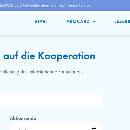
ILSPOST:
Jetzt
Newsletter abonnieren
und informiert bleiben.
START
ABOCARD
LESER
 auf die Kooperation
ffentlichung das untenstehende Formular aus.
Aktionsende