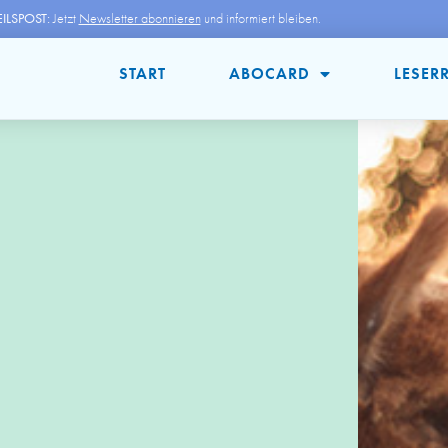
ILSPOST:
Jetzt
Newsletter abonnieren
und informiert bleiben.
START
ABOCARD
LESER