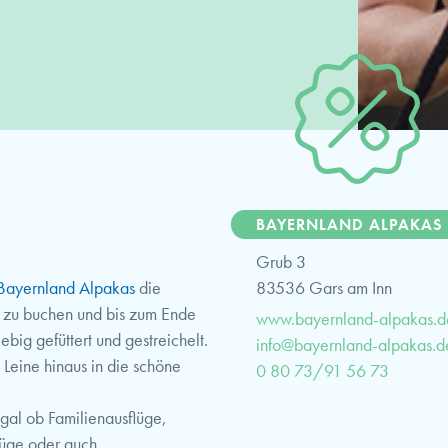
BAYERNLAND ALPAKAS
Grub 3
Bayernland Alpakas
die
83536 Gars am Inn
s zu buchen und bis zum Ende
www.bayernland-alpakas.d
big gefüttert und gestreichelt.
info@bayernland-alpakas.d
 Leine hinaus in die schöne
0 80 73/91 56 73
Egal ob Familienausflüge,
lüge oder auch