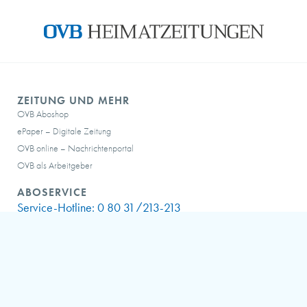
ZEITUNG UND MEHR
OVB Aboshop
ePaper – Digitale Zeitung
OVB online – Nachrichtenportal
OVB als Arbeitgeber
ABOSERVICE
Service-Hotline:
0 80 31/213-213
Montag bis Donnerstag: 07:30 bis 16:00 Uhr
Freitag: 07:30 bis 15:00 Uhr
Samstag: 07:30 bis 10:00 Uhr
FAQ – häufige Fragen
Meine OVB abocard