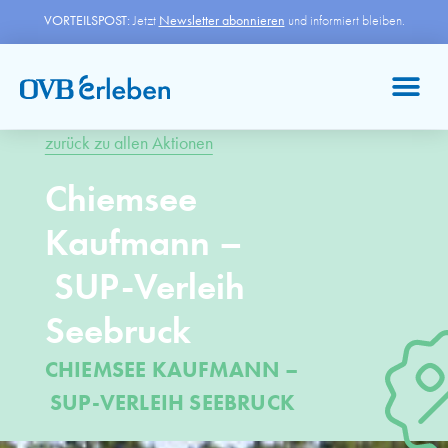
VORTEILSPOST:
Jetzt
Newsletter abonnieren
und informiert bleiben.
zurück zu allen Aktionen
Chiemsee
Kaufmann –
SUP-Verleih
Seebruck
CHIEMSEE KAUFMANN –
SUP-VERLEIH SEEBRUCK