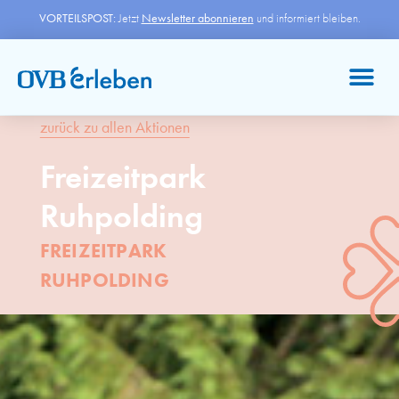
VORTEILSPOST:
Jetzt
Newsletter abonnieren
und informiert bleiben.
zurück zu allen Aktionen
Freizeitpark
Ruhpolding
FREIZEITPARK
RUHPOLDING