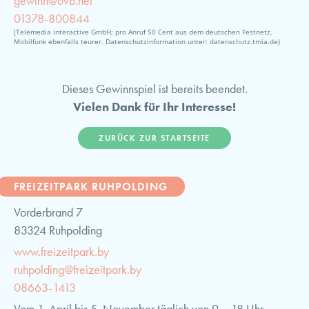
gewinn@ovb.net
01378-800844
(Telemedia interactive GmbH; pro Anruf 50 Cent aus dem deutschen Festnetz,
Mobilfunk ebenfalls teurer. Datenschutzinformation unter: datenschutz.tmia.de)
Dieses Gewinnspiel ist bereits beendet.
Vielen Dank für Ihr Interesse!
ZURÜCK ZUR STARTSEITE
FREIZEITPARK RUHPOLDING
Vorderbrand 7
83324 Ruhpolding
www.freizeitpark.by
ruhpolding@freizeitpark.by
08663-1413
Vom 1. April bis 5. November täglich von 9 – 18 Uhr