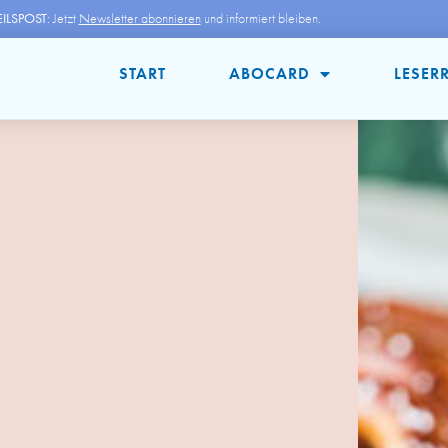
ILSPOST:
Jetzt
Newsletter abonnieren
und informiert bleiben.
START
ABOCARD
LESER