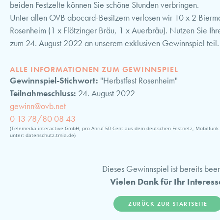
beiden Festzelte können Sie schöne Stunden verbringen.
Unter allen OVB abocard-Besitzern verlosen wir 10 x 2 Bierma
Rosenheim (1 x Flötzinger Bräu, 1 x Auerbräu). Nutzen Sie Ih
zum 24. August 2022 an unserem exklusiven Gewinnspiel teil.
ALLE INFORMATIONEN ZUM GEWINNSPIEL
Gewinnspiel-Stichwort:
"Herbstfest Rosenheim"
Teilnahmeschluss:
24. August 2022
gewinn@ovb.net
0 13 78/80 08 43
(Telemedia interactive GmbH; pro Anruf 50 Cent aus dem deutschen Festnetz, Mobilfunk 
unter: datenschutz.tmia.de)
Dieses Gewinnspiel ist bereits bee
Vielen Dank für Ihr Interess
ZURÜCK ZUR STARTSEITE