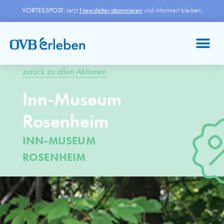
VORTEILSPOST:
Jetzt
Newsletter abonnieren
und informiert bleiben.
zurück zu allen Aktionen
Inn-Museum
Rosenheim
INN-MUSEUM
ROSENHEIM