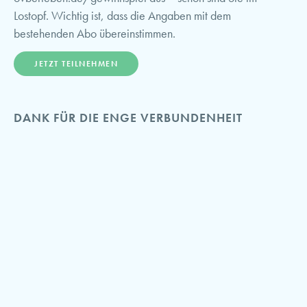
Lostopf. Wichtig ist, dass die Angaben mit dem
bestehenden Abo übereinstimmen.
JETZT TEILNEHMEN
DANK FÜR DIE ENGE VERBUNDENHEIT
Mit dieser Aktion möchten wir nicht nur großartige Preise
verlosen, sondern vor allem ein Zeichen setzen: für die
enge Verbundenheit mit allen Leserinnen und Lesern. Sie
machen die Geschichten lebendig, die wir Tag für Tag
erzählen.
170 Jahre OVB-Heimatzeitungen – ein Jubiläum, das wir
gemeinsam mit unseren Lesern und Leserinnen feiern.
Wir bedanken uns für Ihre langjährige Treue und
wünschen viel Glück beim Jubiläums-