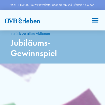
VORTEILSPOST:
Jetzt
Newsletter abonnieren
und informiert bleiben.
zurück zu allen Aktionen
Jubiläums-
Gewinnspiel