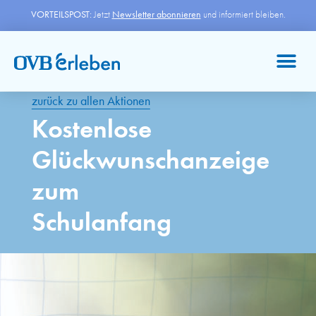
VORTEILSPOST:
Jetzt
Newsletter abonnieren
und informiert bleiben.
zurück zu allen Aktionen
Kostenlose
Glückwunschanzeige
zum
Schulanfang