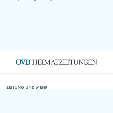
ZEITUNG UND MEHR
OVB Aboshop
ePaper – Digitale Zeitung
OVB online – Nachrichtenportal
OVB als Arbeitgeber