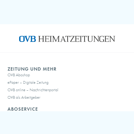
ZEITUNG UND MEHR
OVB Aboshop
ePaper – Digitale Zeitung
OVB online – Nachrichtenportal
OVB als Arbeitgeber
ABOSERVICE
Service-Hotline:
0 80 31/213-213
Montag bis Donnerstag: 07:30 bis 16:00 Uhr
Freitag: 07:30 bis 15:00 Uhr