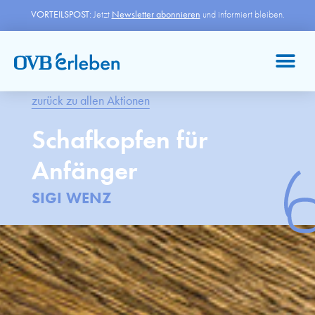
VORTEILSPOST:
Jetzt
Newsletter abonnieren
und informiert bleiben.
zurück zu allen Aktionen
Schafkopfen für
Anfänger
SIGI WENZ