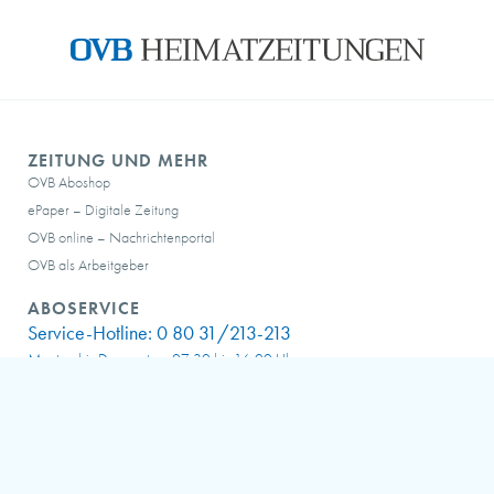
ZEITUNG UND MEHR
OVB Aboshop
ePaper – Digitale Zeitung
OVB online – Nachrichtenportal
OVB als Arbeitgeber
ABOSERVICE
Service-Hotline:
0 80 31/213-213
Montag bis Donnerstag: 07:30 bis 16:00 Uhr
Freitag: 07:30 bis 15:00 Uhr
Samstag: 07:30 bis 10:00 Uhr
FAQ – häufige Fragen
Meine OVB abocard