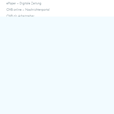
ePaper – Digitale Zeitung
OVB online – Nachrichtenportal
OVB als Arbeitgeber
ABOSERVICE
Service-Hotline:
0 80 31/213-213
Montag bis Donnerstag: 07:30 bis 16:00 Uhr
Freitag: 07:30 bis 15:00 Uhr
Samstag: 07:30 bis 10:00 Uhr
FAQ – häufige Fragen
Meine OVB abocard
UNSERE APPS
Bringen Sie die spannende OVB-Welt auf Ihr Smartphone!
AGB
DATENSCHUTZ
IMPRESSUM
KONTAKT
COOKIE-RICHTLINIEN