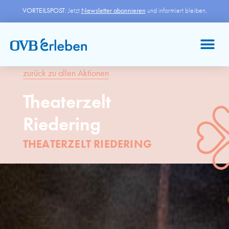
VORTEILSPOST:
Jetzt
Newsletter abonnieren
und informiert bleiben.
zurück zu allen Aktionen
Theaterzelt
Riedering
THEATERZELT RIEDERING