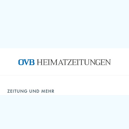
ZEITUNG UND MEHR
OVB Aboshop
ePaper – Digitale Zeitung
OVB online – Nachrichtenportal
OVB als Arbeitgeber