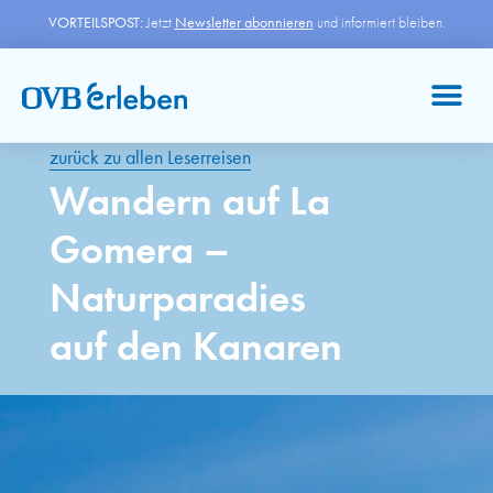
VORTEILSPOST:
Jetzt
Newsletter abonnieren
und informiert bleiben.
zurück zu allen Leserreisen
Wandern auf La
Gomera –
Naturparadies
auf den Kanaren